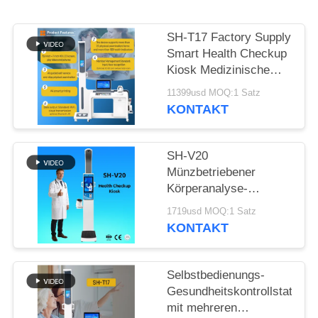
VR
SH-T17 Factory Supply
Smart Health Checkup
SITEMAP
Kiosk Medizinische
Diagnosegeräte mit
11399usd MOQ:1 Satz
Körperanalysator
KONTAKT
PRIVACY
POLICY
SH-V20
Münzbetriebener
Körperanalyse-
Blutdruckmessgerät
1719usd MOQ:1 Satz
mit Thermodrucker
KONTAKT
Selbstbedienungs-
Gesundheitskontrollstation
mit mehreren