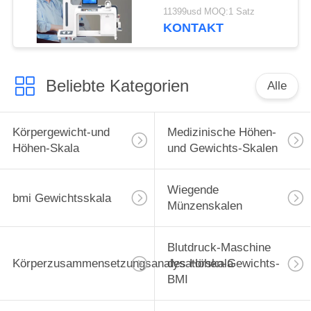
Funktionen, BMI-
11399usd MOQ:1 Satz
Blutdruck-Kiosk, Gerät
KONTAKT
zur körperlichen
Untersuchung
Beliebte Kategorien
Alle
Körpergewicht-und
Medizinische Höhen-
Höhen-Skala
und Gewichts-Skalen
Wiegende
bmi Gewichtsskala
Münzenskalen
Blutdruck-Maschine
Körperzusammensetzungsanalysatorskala
des Höhen-Gewichts-
BMI