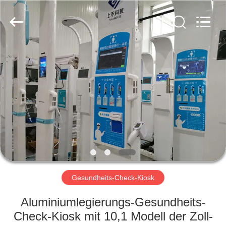
Zhengzhou
shanghe
electronic
technology
co.
LTD.
All
Rights
ZU
Reserved.
HAUSE
PRODUKTE
VIDEOS
VR-
SHOW
Gesundheits-Check-Kiosk
Aluminiumlegierungs-Gesundheits-
ÜBER
Check-Kiosk mit 10,1 Modell der Zoll-