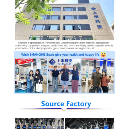
UNS
WERKSBESICHTIGUNG
QUALITÄTSKONTROLLE
KONTAKT
MIT
UNS
BITTE
UM
EIN
ANGEBOT