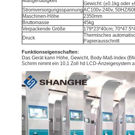
Maßgenauigkeit
Gewicht: (±0.1kg oder ±0
Stromversorgungsspannung
AC100v-240v, 50HZ/6
Maschinen-Höhe
2350mm
Bruttomasse
45kg
Verpackende Größe
179*23*40cm; 70*47.5*
Thermisches automatis
Druck
Papierausschnitt
Funktionseigenschaften:
Das Gerät kann Höhe, Gewicht, Body-Maß-Index (BMI
Schirm nimmt ein 10,1 Zoll hd LCD-Anzeigesystem an