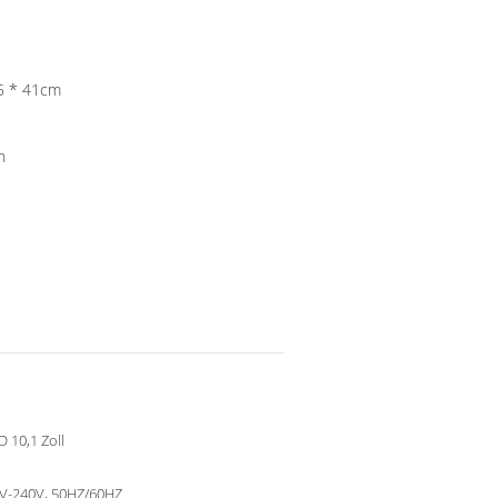
 70 * 47,5 * 41cm
n
 10,1 Zoll
V-240V, 50HZ/60HZ