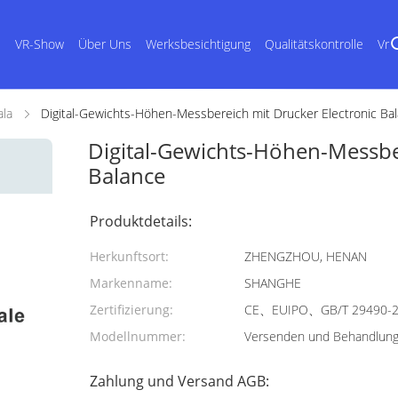
s
VR-Show
Über Uns
Werksbesichtigung
Qualitätskontrolle
Vr
la
Digital-Gewichts-Höhen-Messbereich mit Drucker Electronic Ba
Digital-Gewichts-Höhen-Messber
Balance
Produktdetails:
Herkunftsort:
ZHENGZHOU, HENAN
Markenname:
SHANGHE
Zertifizierung:
CE、EUIPO、GB/T 29490-
Modellnummer:
Versenden und Behandlung
Zahlung und Versand AGB: