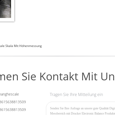
tale Skala Mit Höhenmessung
en Sie Kontakt Mit Un
anghescale
Tragen Sie Ihre Mitteilung ein
8615638813509
8615638813509