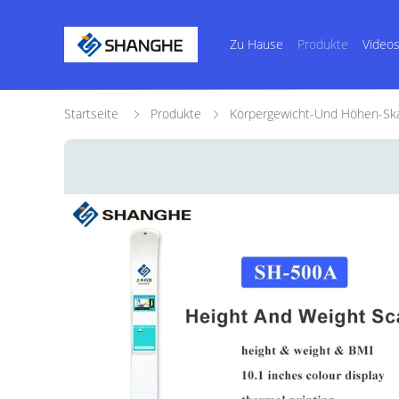
Zu Hause
Produkte
Video
Startseite
Produkte
Körpergewicht-Und Höhen-Ska