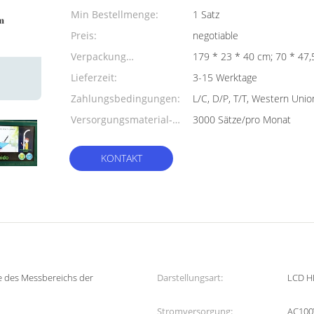
Min Bestellmenge:
1 Satz
Preis:
negotiable
Verpackung
179 * 23 * 40 cm;
Informationen:
Lieferzeit:
3-15 Werktage
Zahlungsbedingungen:
L/C, D/P, T/T, Western Unio
Versorgungsmaterial-
3000 Sätze/pro Monat
Fähigkeit:
KONTAKT
ce des Messbereichs der
Darstellungsart:
LCD HD
Stromversorgung:
AC100