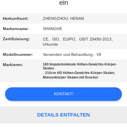
UNS
ein
WERKSBESICHTIGUNG
Herkunftsort:
ZHENGZHOU, HENAN
Markenname:
SHANGHE
QUALITÄTSKONTROLLE
Zertifizierung:
CE、ISO、EUIPO、GB/T 29490-2013、
Urkunde
KONTAKT
Modellnummer:
Versenden und Behandlung - V8
MIT
Markieren:
180 Impuls/minimale Höhen-Gewichts-Körper-
Skalen
UNS
,
,
210cm HD Höhen-Gewichts-Körper-Skalen
Münzenkörper-Skalen mit Drucker
BITTE
KONTAKT!
UM
EIN
DETAILS ENTFALTEN
ANGEBOT