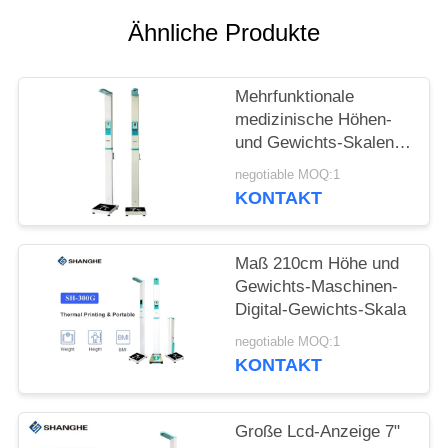
Ähnliche Produkte
VR
SITEMAP
Mehrfunktionale
medizinische Höhen-
und Gewichts-Skalen
PRIVACY
AC100V Sh300g
negotiable MOQ:1
benutzt für Einkaufshall
POLICY
KONTAKT
Maß 210cm Höhe und
Gewichts-Maschinen-
Digital-Gewichts-Skala
negotiable MOQ:1
KONTAKT
Große Lcd-Anzeige 7"