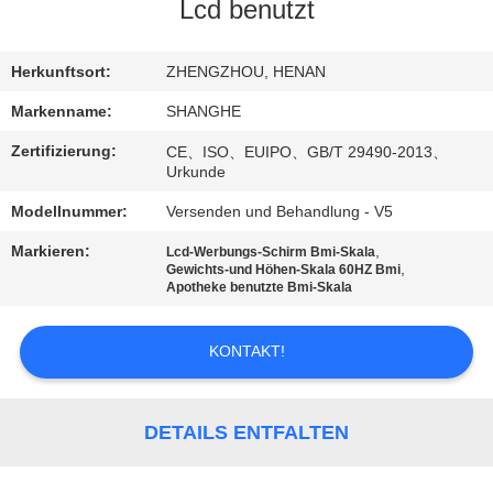
UNS
Lcd benutzt
WERKSBESICHTIGUNG
Herkunftsort:
ZHENGZHOU, HENAN
Markenname:
SHANGHE
QUALITÄTSKONTROLLE
Zertifizierung:
CE、ISO、EUIPO、GB/T 29490-2013、
Urkunde
KONTAKT
Modellnummer:
Versenden und Behandlung - V5
MIT
Markieren:
,
Lcd-Werbungs-Schirm Bmi-Skala
,
Gewichts-und Höhen-Skala 60HZ Bmi
UNS
Apotheke benutzte Bmi-Skala
BITTE
KONTAKT!
UM
EIN
DETAILS ENTFALTEN
ANGEBOT