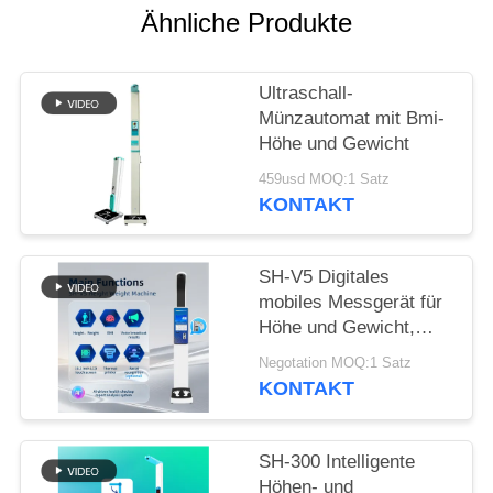
Ähnliche Produkte
VR
Ultraschall-
SITEMAP
Münzautomat mit Bmi-
Höhe und Gewicht
PRIVACY
459usd MOQ:1 Satz
KONTAKT
POLICY
SH-V5 Digitales
mobiles Messgerät für
Höhe und Gewicht,
BMI-Waage
Negotation MOQ:1 Satz
KONTAKT
SH-300 Intelligente
Höhen- und