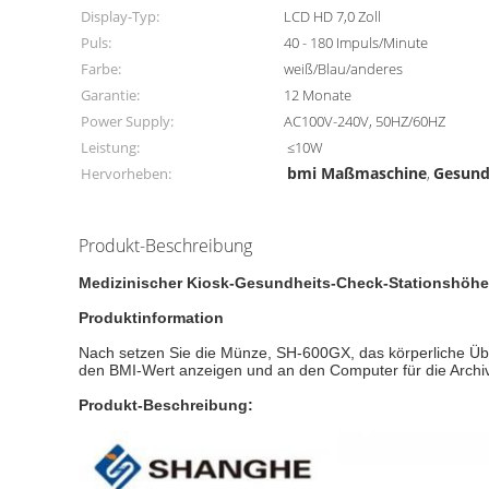
Display-Typ:
LCD HD 7,0 Zoll
Puls:
40 - 180 Impuls/Minute
Farbe:
weiß/Blau/anderes
Garantie:
12 Monate
Power Supply:
AC100V-240V, 50HZ/60HZ
Leistung:
≤10W
bmi Maßmaschine
Gesund
Hervorheben:
,
Produkt-Beschreibung
Medizinischer Kiosk-Gesundheits-Check-Stationshöhe
Produktinformation
Nach setzen Sie die Münze, SH-600GX, das körperliche Übe
den BMI-Wert anzeigen und an den Computer für die Archi
Produkt-Beschreibung: