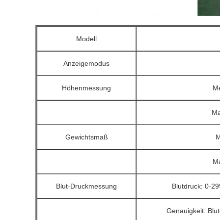
Modell
Anzeigemodus
Höhenmessung
Me
Ma
Gewichtsmaß
M
Ma
Blut-Druckmessung
Blutdruck: 0-2
Genauigkeit: Blu