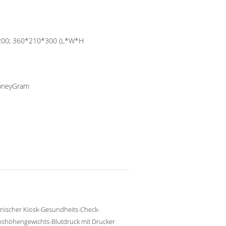
200; 360*210*300 (L*W*H
MoneyGram
nischer Kiosk-Gesundheits-Check-
nshöhengewichts-Blutdruck mit Drucker