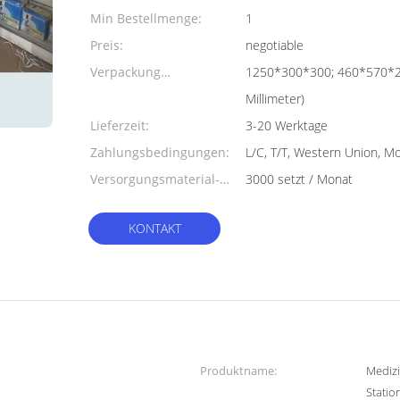
Min Bestellmenge:
1
Preis:
negotiable
Verpackung
1250*300*300; 460*570*
Informationen:
Millimeter)
Lieferzeit:
3-20 Werktage
Zahlungsbedingungen:
L/C, T/T, Western Union, 
Versorgungsmaterial-
3000 setzt / Monat
Fähigkeit:
KONTAKT
Produktname:
Medizi
Statio