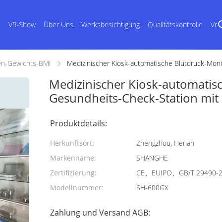
s
VR-Show
Über Uns
Werksbesichtigung
Qualitätskontrolle
Vr
en-Gewichts-BMI
Medizinischer Kiosk-automatische Blutdruck-Mon
Medizinischer Kiosk-automatis
Gesundheits-Check-Station mit
Produktdetails:
Herkunftsort:
Zhengzhou, Henan
Markenname:
SHANGHE
Zertifizierung:
CE、EUIPO、GB/T 29490-
Modellnummer:
SH-600GX
Zahlung und Versand AGB: