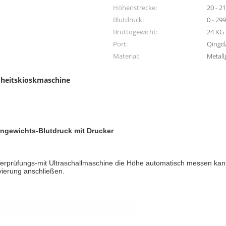
Höhenstrecke:
20 - 2
Blutdruck:
0 - 2
Bruttogewicht:
24 KG
Port:
Qingda
Material:
Metal
heitskioskmaschine
ngewichts-Blutdruck mit Drucker
rprüfungs-mit Ultraschallmaschine die Höhe automatisch messen kann, 
vierung anschließen.