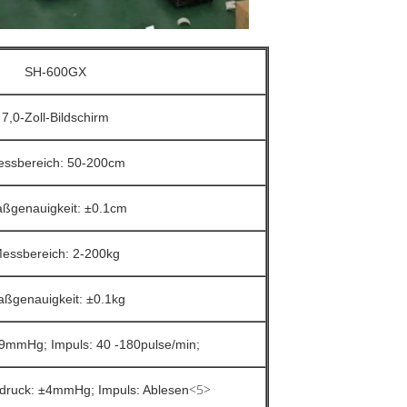
SH-600GX
7,0-Zoll-Bildschirm
ssbereich: 50-200cm
ßgenauigkeit: ±0.1cm
essbereich: 2-200kg
ßgenauigkeit: ±0.1kg
99mmHg; Impuls: 40 -180pulse/min;
<5>
tdruck: ±4mmHg; Impuls: Ablesen