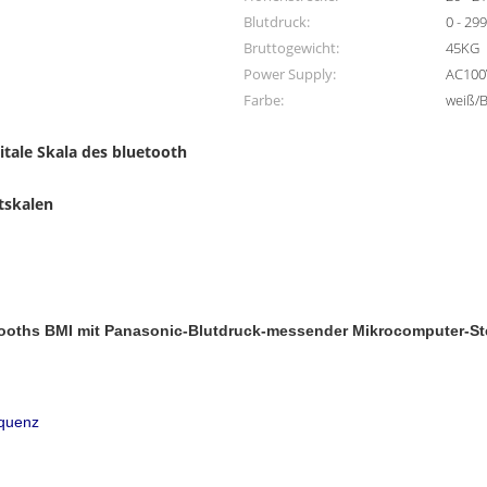
Blutdruck:
0 - 2
Bruttogewicht:
45KG
Power Supply:
AC100
Farbe:
weiß/
igitale Skala des bluetooth
tskalen
tooths BMI mit Panasonic-Blutdruck-messender Mikrocomputer-S
equenz