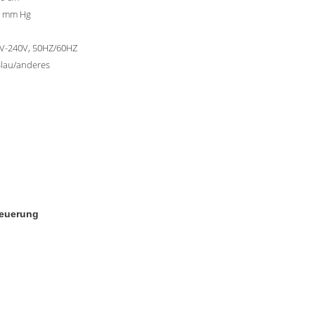
99 mm Hg
V-240V, 50HZ/60HZ
Blau/anderes
teuerung