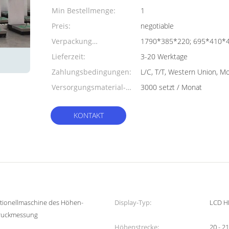
Min Bestellmenge:
1
Preis:
negotiable
Verpackung
1790*385*220; 695*410*47
Informationen:
Lieferzeit:
3-20 Werktage
Zahlungsbedingungen:
L/C, T/T, Western Union, 
Versorgungsmaterial-
3000 setzt / Monat
Fähigkeit:
KONTAKT
ktionellmaschine des Höhen-
Display-Typ:
LCD HD
Druckmessung
Höhenstrecke:
20 - 2