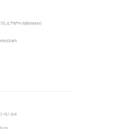
5; (L*W*H Millimeter)
MoneyGram
 10,1 Zoll
10 cm