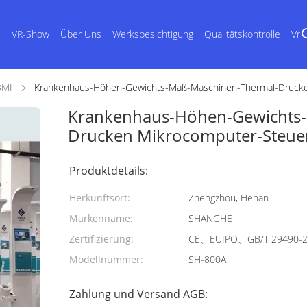
s
VR-Show
Über Uns
Werksbesichtigung
Qualitätskontrolle
Vr
BMI
Krankenhaus-Höhen-Gewichts-Maß-Maschinen-Thermal-Druck
Krankenhaus-Höhen-Gewichts
Drucken Mikrocomputer-Steue
Produktdetails:
Herkunftsort:
Zhengzhou, Henan
Markenname:
SHANGHE
Zertifizierung:
CE、EUIPO、GB/T 29490-
Modellnummer:
SH-800A
Zahlung und Versand AGB: