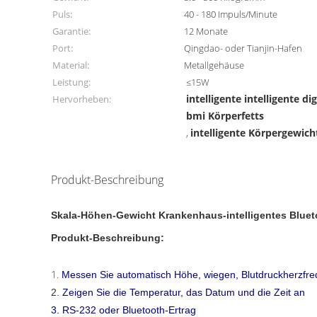
Puls:
40 - 180 Impuls/Minute
Garantie:
12 Monate
Port:
Qingdao- oder Tianjin-Hafen
Material:
Metallgehäuse
Leistung:
≤15W
intelligente intelligente d
Hervorheben:
bmi Körperfetts
intelligente Körpergewich
,
Produkt-Beschreibung
Skala-Höhen-Gewicht Krankenhaus-intelligentes Blue
Produkt-Beschreibung:
1.
Messen Sie automatisch Höhe, wiegen, Blutdruckherzfr
2.
Zeigen Sie die Temperatur, das Datum und die Zeit an
3. RS-232 oder Bluetooth-Ertrag