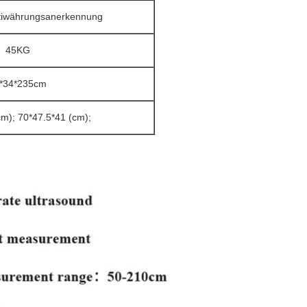
ultiwährungsanerkennung
45KG
*34*235cm
m); 70*47.5*41 (cm);