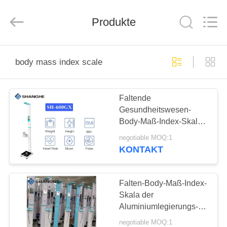
Zhengzhou
shanghe
electronic
technology
Produkte
co.
LTD.
All
Rights
ZU
Reserved.
body mass index scale
HAUSE
Faltende
PRODUKTE
Gesundheitswesen-
Body-Maß-Index-Skala,
VIDEOS
LCD-Bildschirm-
negotiable MOQ:1
gesunde Gewichts-
KONTAKT
Skala
VR-
SHOW
Falten-Body-Maß-Index-
Skala der
Aluminiumlegierungs-
ÜBER
200kg
negotiable MOQ:1