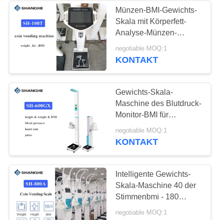
Münzen-BMI-Gewichts-
Skala mit Körperfett-
Analyse-Münzen-
Automaten
negotiable MOQ:1
KONTAKT
Gewichts-Skala-
Maschine des Blutdruck-
Monitor-BMI für
Gesundheits-Check-
negotiable MOQ:1
Kiosk
KONTAKT
Intelligente Gewichts-
Skala-Maschine 40 der
Stimmenbmi - 180
pulsieren,/minimale
negotiable MOQ:1
Bruttomasse des Impuls-