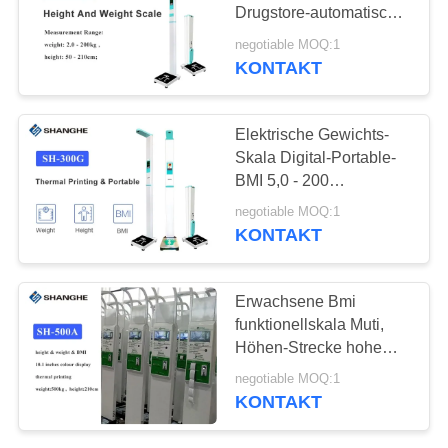
Drugstore-automatische
VR
Body-Maß-Index-Skala
negotiable MOQ:1
KONTAKT
SITEMAP
Elektrische Gewichts-
Skala Digital-Portable-
PRIVACY
BMI 5,0 - 200
POLICY
Kilogramm-Gewichts-
negotiable MOQ:1
Strecke CER Zertifikat
KONTAKT
Erwachsene Bmi
funktionellskala Muti,
Höhen-Strecke hohe
Genauigkeits-Höhen-
negotiable MOQ:1
Gewicht Bmi-
KONTAKT
Maschinen-210cm