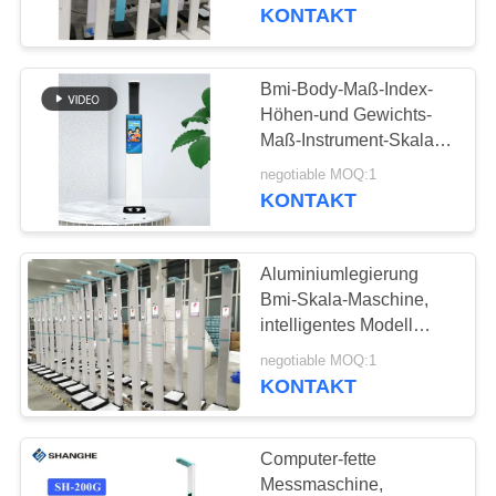
UNS
KONTAKT
WERKSBESICHTIGUNG
Bmi-Body-Maß-Index-
Höhen-und Gewichts-
QUALITÄTSKONTROLLE
Maß-Instrument-Skala
für Fitnessstudio
negotiable MOQ:1
KONTAKT
KONTAKT
MIT
Aluminiumlegierung
UNS
Bmi-Skala-Maschine,
intelligentes Modell
Bluetooths Bmi Skala-
BITTE
negotiable MOQ:1
Sh 200G
KONTAKT
UM
EIN
Computer-fette
ANGEBOT
Messmaschine,